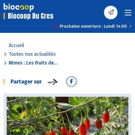
Biocoop Du Cres
Prochaine ouverture : Lundi 14:00
Accueil
Toutes nos actualités
Nïmes : Les fruits de...
Partager sur