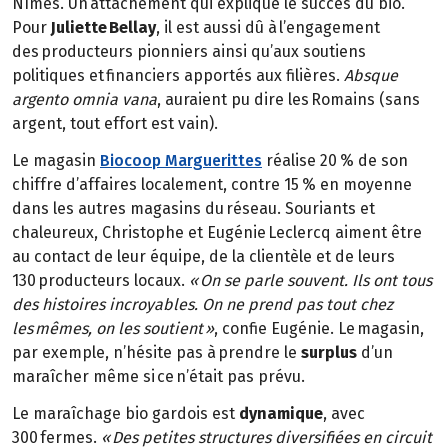
Nîmes. Un attachement qui explique le succès du bio.
Pour
Juliette Bellay
, il est aussi dû à l’engagement
des producteurs pionniers ainsi qu’aux soutiens
politiques et financiers apportés aux filières.
Absque
argento omnia vana
, auraient pu dire les Romains (sans
argent, tout effort est vain).
Le magasin
Biocoop Marguerittes
réalise 20 % de son
chiffre d’affaires localement, contre 15 % en moyenne
dans les autres magasins du réseau. Souriants et
chaleureux, Christophe et Eugénie Leclercq aiment être
au contact de leur équipe, de la clientèle et de leurs
130 producteurs locaux.
« On se parle souvent. Ils ont tous
des histoires incroyables. On ne prend pas tout chez
les mêmes, on les soutient »
, confie Eugénie. Le magasin,
par exemple, n’hésite pas à prendre le
surplus
d’un
maraîcher même si ce n’était pas prévu.
Le maraîchage bio gardois est
dynamique
, avec
300 fermes.
« Des petites structures diversifiées en circuit