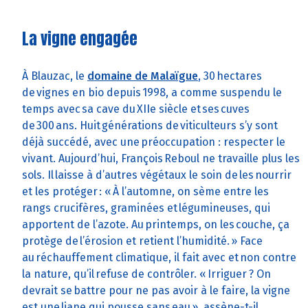
La vigne engagée
À Blauzac, le
domaine de Malaïgue
, 30 hectares
de vignes en bio depuis 1998, a comme suspendu le
temps avec sa cave du XIIe siècle et ses cuves
de 300 ans. Huit générations de viticulteurs s’y sont
déjà succédé, avec une préoccupation : respecter le
vivant. Aujourd’hui, François Reboul ne travaille plus les
sols. Il laisse à d’autres végétaux le soin de les nourrir
et les protéger : « À l’automne, on sème entre les
rangs crucifères, graminées et légumineuses, qui
apportent de l’azote. Au printemps, on les couche, ça
protège de l’érosion et retient l’humidité. » Face
au réchauffement climatique, il fait avec et non contre
la nature, qu’il refuse de contrôler. « Irriguer ? On
devrait se battre pour ne pas avoir à le faire, la vigne
est une liane qui pousse sans eau », assène-t-il.