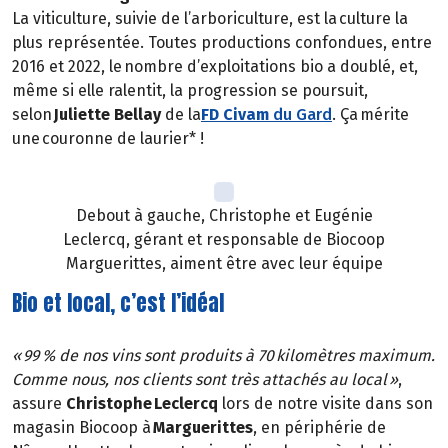
La viticulture, suivie de l’arboriculture, est la culture la
plus représentée. Toutes productions confondues, entre
2016 et 2022, le nombre d’exploitations bio a doublé, et,
même si elle ralentit, la progression se poursuit,
selon
Juliette Bellay
de la
FD Civam
du Gard
. Ça mérite
une couronne de laurier* !
Debout à gauche, Christophe et Eugénie
Leclercq, gérant et responsable de Biocoop
Marguerittes, aiment être avec leur équipe
Bio et local, c’est l’idéal
« 99 % de nos vins sont produits à 70 kilomètres maximum.
Comme nous, nos clients sont très attachés au local »
,
assure
Christophe Leclercq
lors de notre visite dans son
magasin Biocoop à
Marguerittes
, en périphérie de