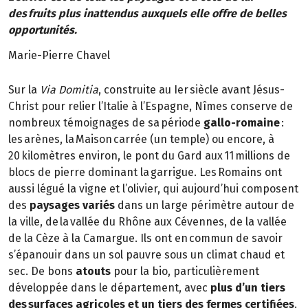
des fruits plus inattendus auxquels elle offre de belles
opportunités.
Marie-Pierre Chavel
Sur la
Via Domitia
, construite au Ier siècle avant Jésus-
Christ pour relier l’Italie à l’Espagne, Nîmes conserve de
nombreux témoignages de sa période
gallo-romaine
:
les arènes, la Maison carrée (un temple) ou encore, à
20 kilomètres environ, le pont du Gard aux 11 millions de
blocs de pierre dominant la garrigue. Les Romains ont
aussi légué la vigne et l’olivier, qui aujourd’hui composent
des
paysages variés
dans un large périmètre autour de
la ville, de la vallée du Rhône aux Cévennes, de la vallée
de la Cèze à la Camargue. Ils ont en commun de savoir
s’épanouir dans un sol pauvre sous un climat chaud et
sec. De bons
atouts
pour la bio, particulièrement
développée dans le département, avec
plus d’un tiers
des surfaces agricoles et un tiers des fermes certifiées
.