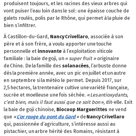
produisent toujours, et les racines des vieux arbres qui
vont puiser l’eau loin dans le sol : une épaisse couche de
galets roulés, polis par le Rhône, qui permet à la pluie de
bien s’infiltrer.
À Castillon-du-Gard,
Nancy Crivellaro
, associée à son
père et à son frère, a voulu apporter une touche
personnelle et
innovante
à l’exploitation viticole
familiale : la baie de goji, un
« super fruit »
originaire
de Chine. De la famille des
solanacées
, l’arbuste donne
dès la première année, avec un pic en juillet et un autre
en septembre si la météo le permet. Depuis 2017, sur
2,5 hectares, la trentenaire cultive une variété française,
sucrée et moelleuse une fois séchée.
« Les antioxydants,
c’est bien, mais il faut aussi que ce soit bon »
, dit-elle. Exit
la baie de goji chinoise,
Biocoop
Marguerittes
ne vend
que
«
L’or rouge du pont du Gard
»
de
Nancy Crivellaro
qui, passionnée d’agriculture, s’intéresse aussi au
pistachier, un arbre hérité des Romains, résistant à