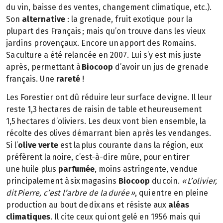
du vin, baisse des ventes, changement climatique, etc.).
Son
alternative
: la grenade, fruit exotique pour la
plupart des Français ; mais qu’on trouve dans les vieux
jardins provençaux. Encore un apport des Romains.
Sa culture a été relancée en 2007. Lui s’y est mis juste
après, permettant à
Biocoop
d’avoir un jus de grenade
français. Une
rareté
!
Les Forestier ont dû réduire leur surface de vigne. Il leur
reste 1,3 hectares de raisin de table et heureusement
1,5 hectares d’oliviers. Les deux vont bien ensemble, la
récolte des olives démarrant bien après les vendanges.
Si l’
olive verte
est la plus courante dans la région, eux
préfèrent la noire, c’est-à-dire mûre, pour en tirer
une huile plus
parfumée
, moins astringente, vendue
principalement à six magasins
Biocoop
du coin.
« L’olivier,
dit Pierre, c’est l’arbre de la durée »
, qui entre en pleine
production au bout de dix ans et résiste aux
aléas
climatiques
. Il cite ceux qui ont gelé en 1956 mais qui