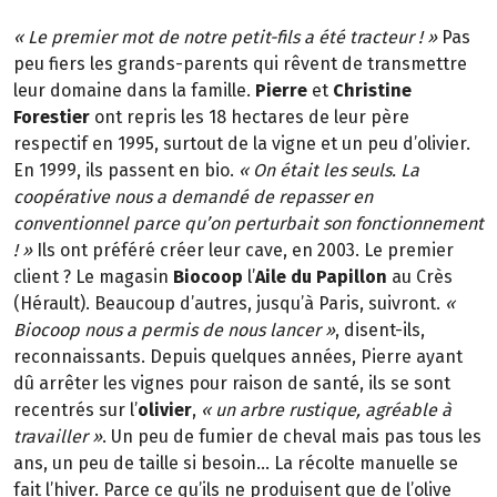
« Le premier mot de notre petit-fils a été tracteur ! »
Pas
peu fiers les grands-parents qui rêvent de transmettre
leur domaine dans la famille.
Pierre
et
Christine
Forestier
ont repris les 18 hectares de leur père
respectif en 1995, surtout de la vigne et un peu d’olivier.
En 1999, ils passent en bio.
« On était les seuls. La
coopérative nous a demandé de repasser en
conventionnel parce qu’on perturbait son fonctionnement
! »
Ils ont préféré créer leur cave, en 2003. Le premier
client ? Le magasin
Biocoop
l’
Aile du Papillon
au Crès
(Hérault). Beaucoup d’autres, jusqu’à Paris, suivront.
«
Biocoop nous a permis de nous lancer »
, disent-ils,
reconnaissants. Depuis quelques années, Pierre ayant
dû arrêter les vignes pour raison de santé, ils se sont
recentrés sur l’
olivier
,
« un arbre rustique, agréable à
travailler »
. Un peu de fumier de cheval mais pas tous les
ans, un peu de taille si besoin... La récolte manuelle se
fait l’hiver. Parce ce qu’ils ne produisent que de l’olive