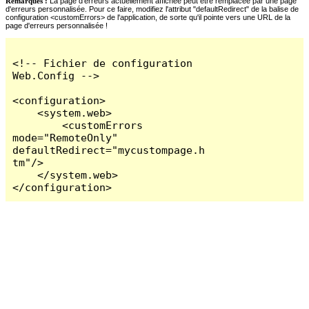
Remarques :
La page d'erreurs actuellement affichée peut être remplacée par une page
d'erreurs personnalisée. Pour ce faire, modifiez l'attribut "defaultRedirect" de la balise de
configuration <customErrors> de l'application, de sorte qu'il pointe vers une URL de la
page d'erreurs personnalisée !
<!-- Fichier de configuration 
Web.Config -->

<configuration>

    <system.web>

        <customErrors 
mode="RemoteOnly" 
defaultRedirect="mycustompage.h
tm"/>

    </system.web>

</configuration>