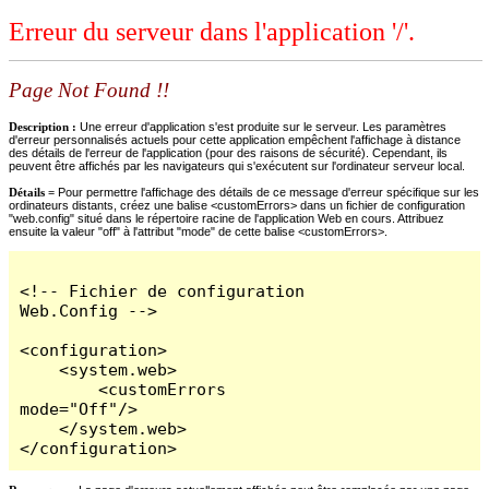
Erreur du serveur dans l'application '/'.
Page Not Found !!
Description :
Une erreur d'application s'est produite sur le serveur. Les paramètres
d'erreur personnalisés actuels pour cette application empêchent l'affichage à distance
des détails de l'erreur de l'application (pour des raisons de sécurité). Cependant, ils
peuvent être affichés par les navigateurs qui s'exécutent sur l'ordinateur serveur local.
Détails =
Pour permettre l'affichage des détails de ce message d'erreur spécifique sur les
ordinateurs distants, créez une balise <customErrors> dans un fichier de configuration
"web.config" situé dans le répertoire racine de l'application Web en cours. Attribuez
ensuite la valeur "off" à l'attribut "mode" de cette balise <customErrors>.
<!-- Fichier de configuration 
Web.Config -->

<configuration>

    <system.web>

        <customErrors 
mode="Off"/>

    </system.web>

</configuration>