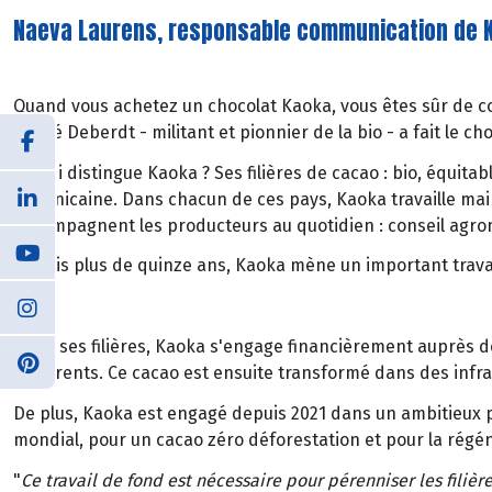
Naeva Laurens, responsable communication de 
Quand vous achetez un chocolat Kaoka, vous êtes sûr de con
André Deberdt - militant et pionnier de la bio - a fait le ch
Ce qui distingue Kaoka ? Ses filières de cacao : bio, équita
dominicaine. Dans chacun de ces pays, Kaoka travaille mai
accompagnent les producteurs au quotidien : conseil agrono
Depuis plus de quinze ans, Kaoka mène un important travail 
Dans ses filières, Kaoka s'engage financièrement auprès d
adhérents. Ce cacao est ensuite transformé dans des infras
De plus, Kaoka est engagé depuis 2021 dans un ambitieux pr
mondial, pour un cacao zéro déforestation et pour la régén
"
Ce travail de fond est nécessaire pour pérenniser les filière