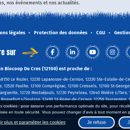
fres, nos événements et nos actualités.
ons légales
Protection des données
CGU
Gestio
re sur
n Biocoop Du Cres (12100) est proche de :
8150 Le Rozier, 12230 Lapanouse-de-Cernon, 12230 Ste-Eulalie-de-Cer
, 12520 Paulhe, 12100 Comprégnac, 12100 Creissels, 12100 St-Georges-
rguerite, 12720 Mostuéjouls, 12720 Peyreleau, 12640 Rivière s/Tarn, 
0 Roquefort s/Soulzon, 12490 St-Rome-de-Cernon, 12250 Tournemire, 1
, 12490 Viala-du-Tarn
es cookies : pour assurer une performance optimale du site, pour récolter
isée en toute sécurité. Vous pouvez changer d'avis à tout moment en 
r plus et paramétrer les cookies
Je refuse
J
Biocoop.fr
Le ré