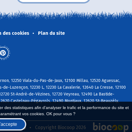
n des cookies
Plan du site
non, 12250 Viala-du-Pas-de-Jaux, 12100 Millau, 12520 Aguessac,
de-Luzençon, 12230 L, 12230 La Cavalerie, 12640 La Cresse, 12100
12720 St-André-de-Vézines, 12720 Veyreau, 12490 La Bastide-
2620 Castelnau-Pégayrols, 12490 Montjaux, 12620 St-Beauzély,
 des statistiques afin d'analyser le trafic et la performance du site et
paramétrant vos cookies. OK pour vous ?
'accepte
seau Biocoop
Copyright Biocoop 2026