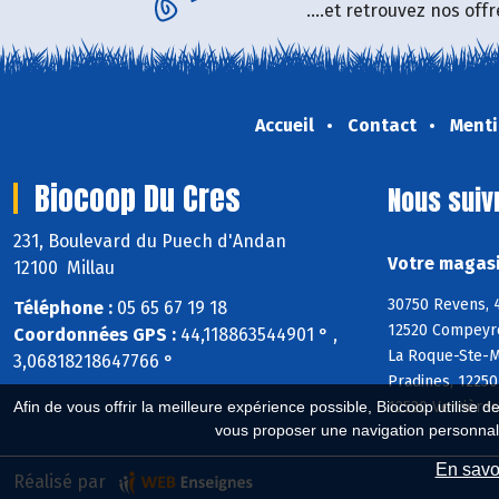
....et retrouvez nos of
Accueil
Contact
Menti
Biocoop Du Cres
Nous suiv
231, Boulevard du Puech d'Andan
Votre magasi
12100 Millau
30750 Revens, 4
Téléphone :
05 65 67 19 18
12520 Compeyre
Coordonnées GPS :
44,118863544901 ° ,
La Roque-Ste-Ma
3,06818218647766 °
Pradines, 1225
12520 Verrières
Afin de vous offrir la meilleure expérience possible, Biocoop utilise d
vous proposer une navigation personnal
En savoi
Réalisé par