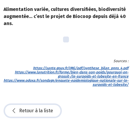
Alimentation variée, cultures diversifiées, biodiversité
augmentée… c’est le projet de Biocoop depuis déjà 40
ans.
Sources :
https://sante.gouv.fr/IMG/pdf/synthese_bilan_pnns_4.pdf
https://www.lanutrition.fr/forme/bien-dans-son-poids/pourquoi-on-
grossit-/le-surpoids-et-lobesite-en-france
https://www.odoxa.fr/sondage/enquete-epidemiologique-nationale-sur-le-
surpoids-et-lobesite/
Retour à la liste