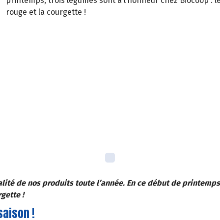
printemps, trois légumes sont à l’honneur chez Biocoop : l
rouge et la courgette !
lité de nos produits toute l’année. En ce début de printemps
gette !
saison !