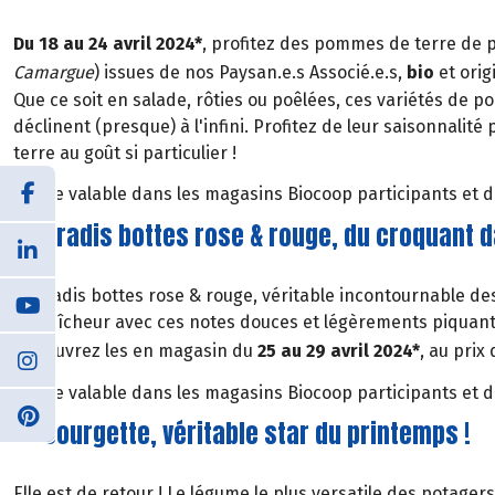
Du 18 au 24 avril 2024*
, profitez des pommes de terre de
Camargue
) issues de nos Paysan.e.s Associé.e.s,
bio
et orig
Que ce soit en salade, rôties ou poêlées, ces variétés de 
déclinent (presque) à l'infini. Profitez de leur saisonnalité 
terre au goût si particulier !
*Offre valable dans les magasins Biocoop participants et da
Les radis bottes rose & rouge, du croquant d
Les radis bottes rose & rouge, véritable incontournable des
et fraîcheur avec ces notes douces et légèrements piquant
retrouvrez les en magasin du
25 au 29 avril 2024*
, au prix
*Offre valable dans les magasins Biocoop participants et da
La courgette, véritable star du printemps !
Elle est de retour ! Le légume le plus versatile des potager