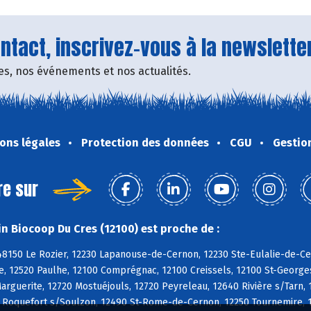
tact, inscrivez-vous à la newsletter
fres, nos événements et nos actualités.
ons légales
Protection des données
CGU
Gestio
re sur
n Biocoop Du Cres (12100) est proche de :
8150 Le Rozier, 12230 Lapanouse-de-Cernon, 12230 Ste-Eulalie-de-Cer
, 12520 Paulhe, 12100 Comprégnac, 12100 Creissels, 12100 St-Georges-
rguerite, 12720 Mostuéjouls, 12720 Peyreleau, 12640 Rivière s/Tarn, 
0 Roquefort s/Soulzon, 12490 St-Rome-de-Cernon, 12250 Tournemire, 1