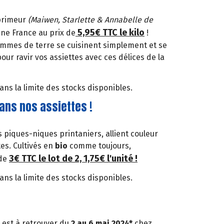
 primeur
(Maiwen, Starlette & Annabelle de
5,95€ TTC le kilo
ine France au prix de
!
pommes de terre se cuisinent simplement et se
pour ravir vos assiettes avec ces délices de la
ns la limite des stocks disponibles.
ans nos assiettes !
 piques-niques printaniers, allient couleur
es. Cultivés en
bio
comme toujours,
3€ TTC le lot de 2, 1,75€ l'unité !
 de
ns la limite des stocks disponibles.
s est à retrouver du
2 au 6 mai 2024*
chez