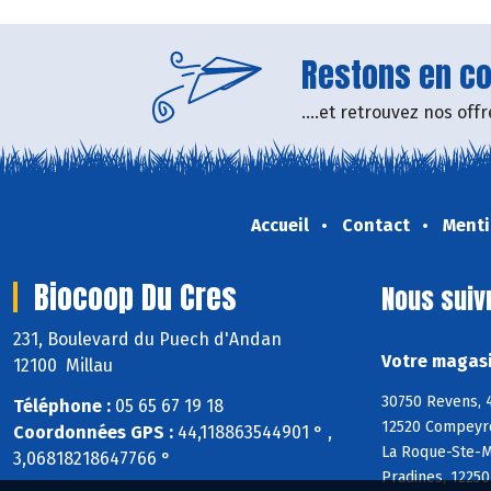
Restons en con
....et retrouvez nos of
Accueil
Contact
Menti
Biocoop Du Cres
Nous suiv
231, Boulevard du Puech d'Andan
Votre magasi
12100 Millau
30750 Revens, 4
Téléphone :
05 65 67 19 18
12520 Compeyre
Coordonnées GPS :
44,118863544901 ° ,
La Roque-Ste-Ma
3,06818218647766 °
Pradines, 1225