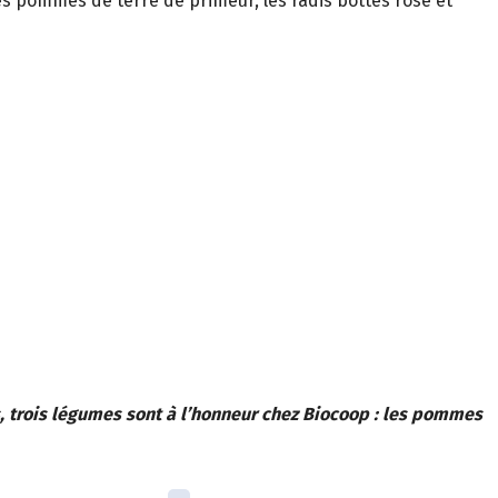
es pommes de terre de primeur, les radis bottes rose et
, trois légumes sont à l’honneur chez Biocoop : les pommes