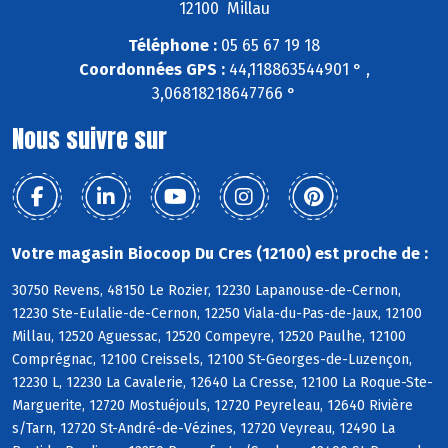
12100 Millau
Téléphone :
05 65 67 19 18
Coordonnées GPS :
44,118863544901 ° ,
3,06818218647766 °
Nous suivre sur
Votre magasin Biocoop Du Cres (12100) est proche de :
30750 Revens, 48150 Le Rozier, 12230 Lapanouse-de-Cernon,
12230 Ste-Eulalie-de-Cernon, 12250 Viala-du-Pas-de-Jaux, 12100
Millau, 12520 Aguessac, 12520 Compeyre, 12520 Paulhe, 12100
Comprégnac, 12100 Creissels, 12100 St-Georges-de-Luzençon,
12230 L, 12230 La Cavalerie, 12640 La Cresse, 12100 La Roque-Ste-
Marguerite, 12720 Mostuéjouls, 12720 Peyreleau, 12640 Rivière
s/Tarn, 12720 St-André-de-Vézines, 12720 Veyreau, 12490 La