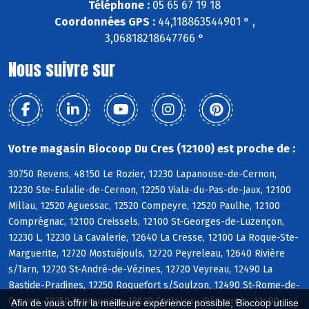
Téléphone :
05 65 67 19 18
Coordonnées GPS :
44,118863544901 ° ,
3,06818218647766 °
Nous suivre sur
Votre magasin Biocoop Du Cres (12100) est proche de :
30750 Revens, 48150 Le Rozier, 12230 Lapanouse-de-Cernon,
12230 Ste-Eulalie-de-Cernon, 12250 Viala-du-Pas-de-Jaux, 12100
Millau, 12520 Aguessac, 12520 Compeyre, 12520 Paulhe, 12100
Comprégnac, 12100 Creissels, 12100 St-Georges-de-Luzençon,
12230 L, 12230 La Cavalerie, 12640 La Cresse, 12100 La Roque-Ste-
Marguerite, 12720 Mostuéjouls, 12720 Peyreleau, 12640 Rivière
s/Tarn, 12720 St-André-de-Vézines, 12720 Veyreau, 12490 La
Bastide-Pradines, 12250 Roquefort s/Soulzon, 12490 St-Rome-de-
Cernon, 12250 Tournemire, 12620 Castelnau-Pégayrols, 12490
Afin de vous offrir la meilleure expérience possible, Biocoop utilise