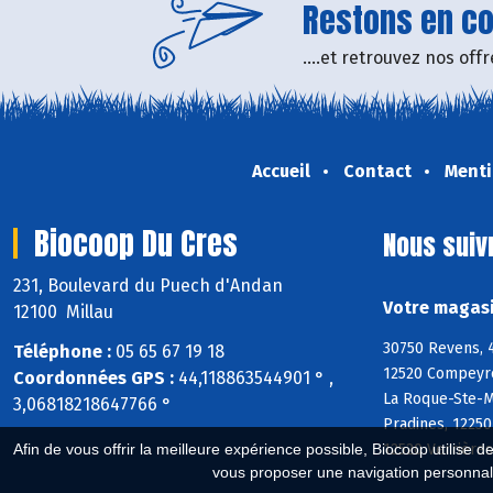
Restons en con
....et retrouvez nos of
Accueil
Contact
Menti
Biocoop Du Cres
Nous suiv
231, Boulevard du Puech d'Andan
Votre magasi
12100 Millau
30750 Revens, 4
Téléphone :
05 65 67 19 18
12520 Compeyre
Coordonnées GPS :
44,118863544901 ° ,
La Roque-Ste-Ma
3,06818218647766 °
Pradines, 1225
12520 Verrières
Afin de vous offrir la meilleure expérience possible, Biocoop utilise d
vous proposer une navigation personnal