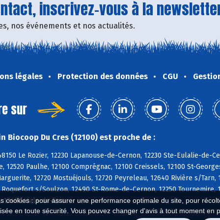
tact, inscrivez-vous à la newsletter
fres, nos événements et nos actualités.
ons légales
Protection des données
CGU
Gestio
re sur
n Biocoop Du Cres (12100) est proche de :
8150 Le Rozier, 12230 Lapanouse-de-Cernon, 12230 Ste-Eulalie-de-Cer
, 12520 Paulhe, 12100 Comprégnac, 12100 Creissels, 12100 St-Georges-
rguerite, 12720 Mostuéjouls, 12720 Peyreleau, 12640 Rivière s/Tarn, 
0 Roquefort s/Soulzon, 12490 St-Rome-de-Cernon, 12250 Tournemire, 1
, 12490 Viala-du-Tarn
es cookies : pour assurer une performance optimale du site, pour récolter
isée en toute sécurité. Vous pouvez changer d'avis à tout moment en 