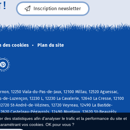
 !
Inscription newsletter
n des cookies
Plan du site
non, 12250 Viala-du-Pas-de-Jaux, 12100 Millau, 12520 Aguessac,
de-Luzençon, 12230 L, 12230 La Cavalerie, 12640 La Cresse, 12100
12720 St-André-de-Vézines, 12720 Veyreau, 12490 La Bastide-
2620 Castelnau-Pégayrols, 12490 Montjaux, 12620 St-Beauzély,
 des statistiques afin d'analyser le trafic et la performance du site et
paramétrant vos cookies. OK pour vous ?