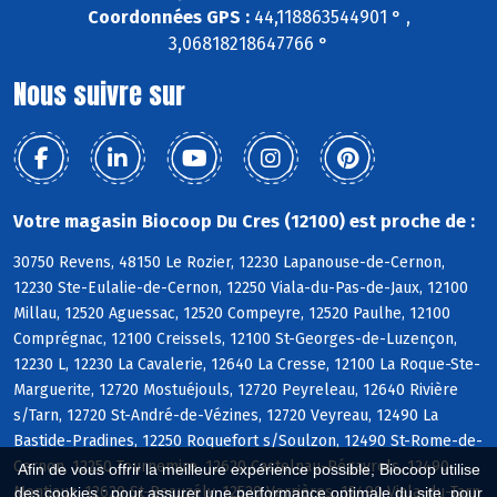
Coordonnées GPS :
44,118863544901 ° ,
3,06818218647766 °
Nous suivre sur
Votre magasin Biocoop Du Cres (12100) est proche de :
30750 Revens, 48150 Le Rozier, 12230 Lapanouse-de-Cernon,
12230 Ste-Eulalie-de-Cernon, 12250 Viala-du-Pas-de-Jaux, 12100
Millau, 12520 Aguessac, 12520 Compeyre, 12520 Paulhe, 12100
Comprégnac, 12100 Creissels, 12100 St-Georges-de-Luzençon,
12230 L, 12230 La Cavalerie, 12640 La Cresse, 12100 La Roque-Ste-
Marguerite, 12720 Mostuéjouls, 12720 Peyreleau, 12640 Rivière
s/Tarn, 12720 St-André-de-Vézines, 12720 Veyreau, 12490 La
Bastide-Pradines, 12250 Roquefort s/Soulzon, 12490 St-Rome-de-
Cernon, 12250 Tournemire, 12620 Castelnau-Pégayrols, 12490
Afin de vous offrir la meilleure expérience possible, Biocoop utilise
Montjaux, 12620 St-Beauzély, 12520 Verrières, 12490 Viala-du-Tarn
des cookies : pour assurer une performance optimale du site, pour