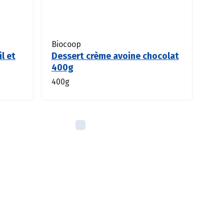
Biocoop
il et
Dessert crème avoine chocolat
400g
400g