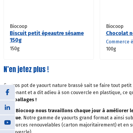
Biocoop
Biocoop
Biscuit petit épeautre sésame
Chocolat n
150g
Commerce é
150g
100g
N’en jetez plus !
Ce gros pot de yaourt nature brassé sait se faire tout peti
contenant et a dit adieu à son couvercle en plastique, ce q
d’emballages !
Chez Biocoop nous travaillons chaque jour à améliorer l
marque
. Notre gamme de yaourts grand format a ainsi subit
ressources renouvelables (carton majoritairement) et en
le couvercle).