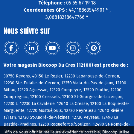
Téléphone :
05 65 67 19 18
Coordonnées GPS :
44,118863544901 ° ,
3,06818218647766 °
Nous suivre sur
Votre magasin Biocoop Du Cres (12100) est proche de :
30750 Revens, 48150 Le Rozier, 12230 Lapanouse-de-Cernon,
12230 Ste-Eulalie-de-Cernon, 12250 Viala-du-Pas-de-Jaux, 12100
Millau, 12520 Aguessac, 12520 Compeyre, 12520 Paulhe, 12100
Comprégnac, 12100 Creissels, 12100 St-Georges-de-Luzençon,
12230 L, 12230 La Cavalerie, 12640 La Cresse, 12100 La Roque-Ste-
Marguerite, 12720 Mostuéjouls, 12720 Peyreleau, 12640 Rivière
s/Tarn, 12720 St-André-de-Vézines, 12720 Veyreau, 12490 La
Bastide-Pradines, 12250 Roquefort s/Soulzon, 12490 St-Rome-de-
Cernon, 12250 Tournemire, 12620 Castelnau-Pégayrols, 12490
Afin de vous offrir la meilleure expérience possible, Biocoop utilise