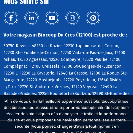
Nous suivre sur
Votre magasin Biocoop Du Cres (12100) est proche de :
30750 Revens, 48150 Le Rozier, 12230 Lapanouse-de-Cernon,
12230 Ste-Eulalie-de-Cernon, 12250 Viala-du-Pas-de-Jaux, 12100
Millau, 12520 Aguessac, 12520 Compeyre, 12520 Paulhe, 12100
Comprégnac, 12100 Creissels, 12100 St-Georges-de-Luzençon,
12230 L, 12230 La Cavalerie, 12640 La Cresse, 12100 La Roque-Ste-
Marguerite, 12720 Mostuéjouls, 12720 Peyreleau, 12640 Rivière
s/Tarn, 12720 St-André-de-Vézines, 12720 Veyreau, 12490 La
Bastide-Pradines, 12250 Roquefort s/Soulzon, 12490 St-Rome-de-
Cernon, 12250 Tournemire, 12620 Castelnau-Pégayrols, 12490
Afin de vous offrir la meilleure expérience possible, Biocoop utilise
Montjaux, 12620 St-Beauzély, 12520 Verrières, 12490 Viala-du-Tarn
des cookies : pour assurer une performance optimale du site, pour
récolter des statistiques afin d'analyser le trafic et la performance
du site et vous proposer une navigation personnalisée en toute
sécurité. Vous pouvez changer d'avis à tout moment en
Biocoop.fr
Le réseau Biocoop
paramétrant vos cookies. OK pour vous ?