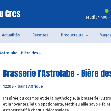
u Cres
Jeudi : 9h00 
Actualités
Recettes
Producteurs
Magaz
Astrolabe - Bière des...
Brasserie l'Astrolabe - Bière de
12208
-
Saint Affrique
Inspirée du cosmos et de la mythologie, la brasserie l'Ast
et innovantes.Tel un spationaute, Mathieu allie savoir-fair
astrogustatif à chaque décapsulage.