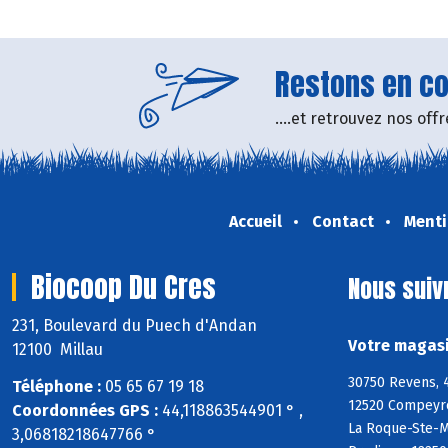
Restons en con
....et retrouvez nos of
Accueil
Contact
Menti
Biocoop Du Cres
Nous suiv
231, Boulevard du Puech d'Andan
Votre magasi
12100 Millau
30750 Revens, 4
Téléphone :
05 65 67 19 18
12520 Compeyre
Coordonnées GPS :
44,118863544901 ° ,
La Roque-Ste-Ma
3,06818218647766 °