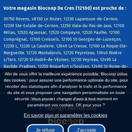
Votre magasin Biocoop Du Cres (12100) est proche de :
30750 Revens, 48150 Le Rozier, 12230 Lapanouse-de-Cernon,
12230 Ste-Eulalie-de-Cernon, 12250 Viala-du-Pas-de-Jaux, 12100
Millau, 12520 Aguessac, 12520 Compeyre, 12520 Paulhe, 12100
Comprégnac, 12100 Creissels, 12100 St-Georges-de-Luzençon,
12230 L, 12230 La Cavalerie, 12640 La Cresse, 12100 La Roque-Ste-
Marguerite, 12720 Mostuéjouls, 12720 Peyreleau, 12640 Rivière
s/Tarn, 12720 St-André-de-Vézines, 12720 Veyreau, 12490 La
Bastide-Pradines, 12250 Roquefort s/Soulzon, 12490 St-Rome-de-
Cernon, 12250 Tournemire, 12620 Castelnau-Pégayrols, 12490
Afin de vous offrir la meilleure expérience possible, Biocoop utilise
Montjaux, 12620 St-Beauzély, 12520 Verrières, 12490 Viala-du-Tarn
des cookies : pour assurer une performance optimale du site, pour
récolter des statistiques afin d'analyser le trafic et la performance
du site et vous proposer une navigation personnalisée en toute
sécurité. Vous pouvez changer d'avis à tout moment en
Biocoop.fr
Le réseau Biocoop
paramétrant vos cookies. OK pour vous ?
Copyright Biocoop 2026
En savoir plus et paramétrer les cookies
Je refuse
J'accepte