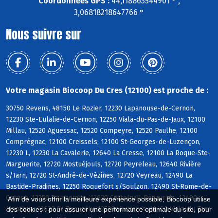
Coordonnées GPS :
44,118863544901 ° ,
3,06818218647766 °
Nous suivre sur
Votre magasin Biocoop Du Cres (12100) est proche de :
30750 Revens, 48150 Le Rozier, 12230 Lapanouse-de-Cernon,
12230 Ste-Eulalie-de-Cernon, 12250 Viala-du-Pas-de-Jaux, 12100
Millau, 12520 Aguessac, 12520 Compeyre, 12520 Paulhe, 12100
Comprégnac, 12100 Creissels, 12100 St-Georges-de-Luzençon,
12230 L, 12230 La Cavalerie, 12640 La Cresse, 12100 La Roque-Ste-
Marguerite, 12720 Mostuéjouls, 12720 Peyreleau, 12640 Rivière
s/Tarn, 12720 St-André-de-Vézines, 12720 Veyreau, 12490 La
Bastide-Pradines, 12250 Roquefort s/Soulzon, 12490 St-Rome-de-
Cernon, 12250 Tournemire, 12620 Castelnau-Pégayrols, 12490
Afin de vous offrir la meilleure expérience possible, Biocoop utilise
Montjaux, 12620 St-Beauzély, 12520 Verrières, 12490 Viala-du-Tarn
des cookies : pour assurer une performance optimale du site, pour