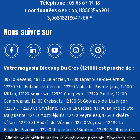
Téléphone :
05 65 67 19 18
Coordonnées GPS :
44,118863544901 ° ,
3,06818218647766 °
Nous suivre sur
Votre magasin Biocoop Du Cres (12100) est proche de :
30750 Revens, 48150 Le Rozier, 12230 Lapanouse-de-Cernon,
12230 Ste-Eulalie-de-Cernon, 12250 Viala-du-Pas-de-Jaux, 12100
Millau, 12520 Aguessac, 12520 Compeyre, 12520 Paulhe, 12100
Comprégnac, 12100 Creissels, 12100 St-Georges-de-Luzençon,
12230 L, 12230 La Cavalerie, 12640 La Cresse, 12100 La Roque-Ste-
Marguerite, 12720 Mostuéjouls, 12720 Peyreleau, 12640 Rivière
s/Tarn, 12720 St-André-de-Vézines, 12720 Veyreau, 12490 La
Bastide-Pradines, 12250 Roquefort s/Soulzon, 12490 St-Rome-de-
Cernon, 12250 Tournemire, 12620 Castelnau-Pégayrols, 12490
Afin de vous offrir la meilleure expérience possible, Biocoop utilise