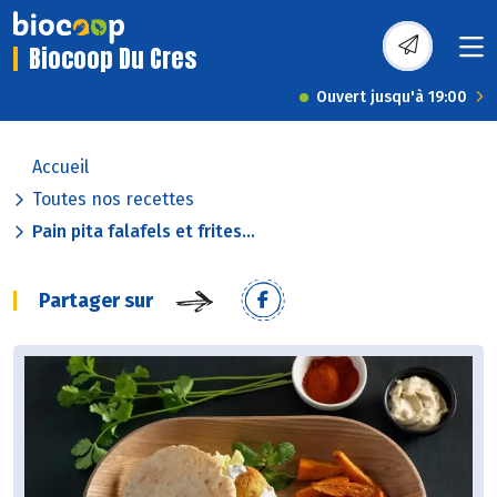
Biocoop Du Cres
Ouvert jusqu'à 19:00
Accueil
Toutes nos recettes
Pain pita falafels et frites...
Partager sur