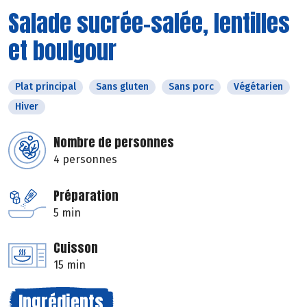
Salade sucrée-salée, lentilles
et boulgour
Plat principal
Sans gluten
Sans porc
Végétarien
Hiver
Nombre de personnes
4 personnes
Préparation
5 min
Cuisson
15 min
Ingrédients