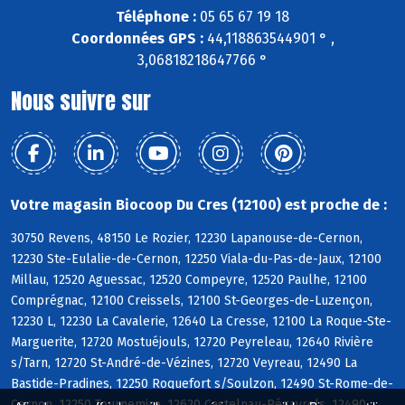
Téléphone :
05 65 67 19 18
Coordonnées GPS :
44,118863544901 ° ,
3,06818218647766 °
Nous suivre sur
Votre magasin Biocoop Du Cres (12100) est proche de :
30750 Revens, 48150 Le Rozier, 12230 Lapanouse-de-Cernon,
12230 Ste-Eulalie-de-Cernon, 12250 Viala-du-Pas-de-Jaux, 12100
Millau, 12520 Aguessac, 12520 Compeyre, 12520 Paulhe, 12100
Comprégnac, 12100 Creissels, 12100 St-Georges-de-Luzençon,
12230 L, 12230 La Cavalerie, 12640 La Cresse, 12100 La Roque-Ste-
Marguerite, 12720 Mostuéjouls, 12720 Peyreleau, 12640 Rivière
s/Tarn, 12720 St-André-de-Vézines, 12720 Veyreau, 12490 La
Bastide-Pradines, 12250 Roquefort s/Soulzon, 12490 St-Rome-de-
Cernon, 12250 Tournemire, 12620 Castelnau-Pégayrols, 12490