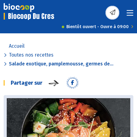
Biocoop Du Cres
Bientôt ouvert - Ouvre à 09:00
Accueil
Toutes nos recettes
Salade exotique, pamplemousse, germes de...
Partager sur