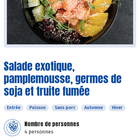
Salade exotique,
pamplemousse, germes de
soja et truite fumée
Entrée
Poisson
Sans porc
Automne
Hiver
Nombre de personnes
4 personnes