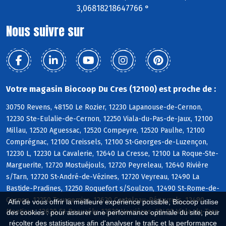
3,06818218647766 °
Nous suivre sur
Votre magasin Biocoop Du Cres (12100) est proche de :
30750 Revens, 48150 Le Rozier, 12230 Lapanouse-de-Cernon,
12230 Ste-Eulalie-de-Cernon, 12250 Viala-du-Pas-de-Jaux, 12100
Millau, 12520 Aguessac, 12520 Compeyre, 12520 Paulhe, 12100
Comprégnac, 12100 Creissels, 12100 St-Georges-de-Luzençon,
12230 L, 12230 La Cavalerie, 12640 La Cresse, 12100 La Roque-Ste-
Marguerite, 12720 Mostuéjouls, 12720 Peyreleau, 12640 Rivière
s/Tarn, 12720 St-André-de-Vézines, 12720 Veyreau, 12490 La
Bastide-Pradines, 12250 Roquefort s/Soulzon, 12490 St-Rome-de-
Cernon, 12250 Tournemire, 12620 Castelnau-Pégayrols, 12490
Afin de vous offrir la meilleure expérience possible, Biocoop utilise
Montjaux, 12620 St-Beauzély, 12520 Verrières, 12490 Viala-du-Tarn
des cookies : pour assurer une performance optimale du site, pour
récolter des statistiques afin d'analyser le trafic et la performance