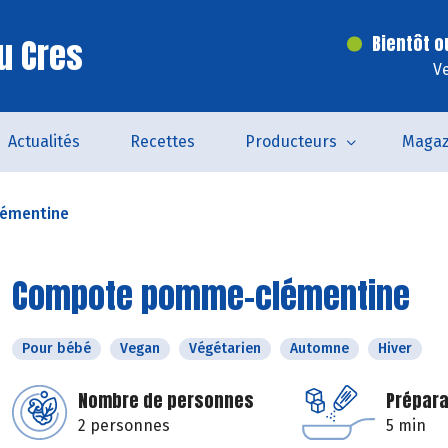
u Cres
Bientôt o
V
Actualités
Recettes
Producteurs
Magaz
émentine
Compote pomme-clémentine
Pour bébé
Vegan
Végétarien
Automne
Hiver
Nombre de personnes
Prépara
2 personnes
5 min