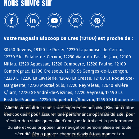
Nous suivre sur
Votre magasin Biocoop Du Cres (12100) est proche de :
30750 Revens, 48150 Le Rozier, 12230 Lapanouse-de-Cernon,
12230 Ste-Eulalie-de-Cernon, 12250 Viala-du-Pas-de-Jaux, 12100
Millau, 12520 Aguessac, 12520 Compeyre, 12520 Paulhe, 12100
Comprégnac, 12100 Creissels, 12100 St-Georges-de-Luzençon,
12230 L, 12230 La Cavalerie, 12640 La Cresse, 12100 La Roque-Ste-
Marguerite, 12720 Mostuéjouls, 12720 Peyreleau, 12640 Rivière
s/Tarn, 12720 St-André-de-Vézines, 12720 Veyreau, 12490 La
Bastide-Pradines, 12250 Roquefort s/Soulzon, 12490 St-Rome-de-
Cernon, 12250 Tournemire, 12620 Castelnau-Pégayrols, 12490
Afin de vous offrir la meilleure expérience possible, Biocoop utilise
Montjaux, 12620 St-Beauzély, 12520 Verrières, 12490 Viala-du-Tarn
des cookies : pour assurer une performance optimale du site, pour
récolter des statistiques afin d'analyser le trafic et la performance
du site et vous proposer une navigation personnalisée en toute
sécurité. Vous pouvez changer d'avis à tout moment en
Biocoop.fr
Le réseau Biocoop