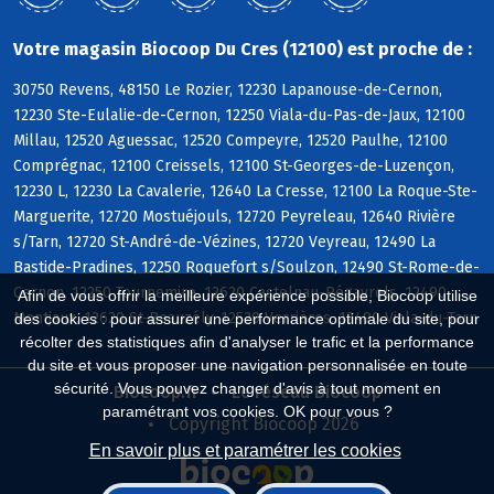
Votre magasin Biocoop Du Cres (12100) est proche de :
30750 Revens, 48150 Le Rozier, 12230 Lapanouse-de-Cernon,
12230 Ste-Eulalie-de-Cernon, 12250 Viala-du-Pas-de-Jaux, 12100
Millau, 12520 Aguessac, 12520 Compeyre, 12520 Paulhe, 12100
Comprégnac, 12100 Creissels, 12100 St-Georges-de-Luzençon,
12230 L, 12230 La Cavalerie, 12640 La Cresse, 12100 La Roque-Ste-
Marguerite, 12720 Mostuéjouls, 12720 Peyreleau, 12640 Rivière
s/Tarn, 12720 St-André-de-Vézines, 12720 Veyreau, 12490 La
Bastide-Pradines, 12250 Roquefort s/Soulzon, 12490 St-Rome-de-
Cernon, 12250 Tournemire, 12620 Castelnau-Pégayrols, 12490
Afin de vous offrir la meilleure expérience possible, Biocoop utilise
Montjaux, 12620 St-Beauzély, 12520 Verrières, 12490 Viala-du-Tarn
des cookies : pour assurer une performance optimale du site, pour
récolter des statistiques afin d'analyser le trafic et la performance
du site et vous proposer une navigation personnalisée en toute
sécurité. Vous pouvez changer d'avis à tout moment en
Biocoop.fr
Le réseau Biocoop
paramétrant vos cookies. OK pour vous ?
Copyright Biocoop 2026
En savoir plus et paramétrer les cookies