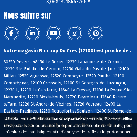
3,06818218647766 °
Nous suivre sur
Votre magasin Biocoop Du Cres (12100) est proche de :
30750 Revens, 48150 Le Rozier, 12230 Lapanouse-de-Cernon,
12230 Ste-Eulalie-de-Cernon, 12250 Viala-du-Pas-de-Jaux, 12100
Millau, 12520 Aguessac, 12520 Compeyre, 12520 Paulhe, 12100
Comprégnac, 12100 Creissels, 12100 St-Georges-de-Luzençon,
12230 L, 12230 La Cavalerie, 12640 La Cresse, 12100 La Roque-Ste-
Marguerite, 12720 Mostuéjouls, 12720 Peyreleau, 12640 Rivière
s/Tarn, 12720 St-André-de-Vézines, 12720 Veyreau, 12490 La
Bastide-Pradines, 12250 Roquefort s/Soulzon, 12490 St-Rome-de-
Cernon, 12250 Tournemire, 12620 Castelnau-Pégayrols, 12490
Afin de vous offrir la meilleure expérience possible, Biocoop utilise
Montjaux, 12620 St-Beauzély, 12520 Verrières, 12490 Viala-du-Tarn
des cookies : pour assurer une performance optimale du site, pour
récolter des statistiques afin d'analyser le trafic et la performance