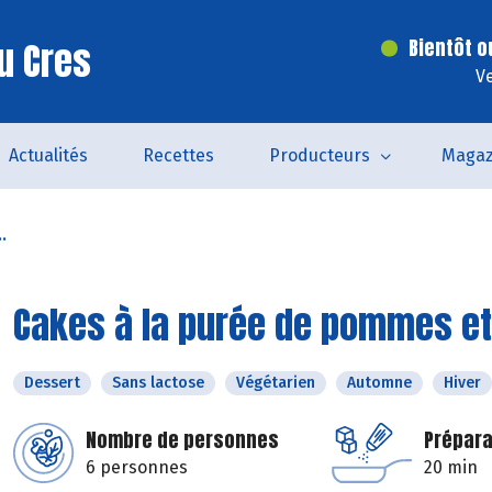
u Cres
Bientôt o
V
Actualités
Recettes
Producteurs
Magaz
.
Cakes à la purée de pommes et
Dessert
Sans lactose
Végétarien
Automne
Hiver
Nombre de personnes
Prépara
6 personnes
20 min