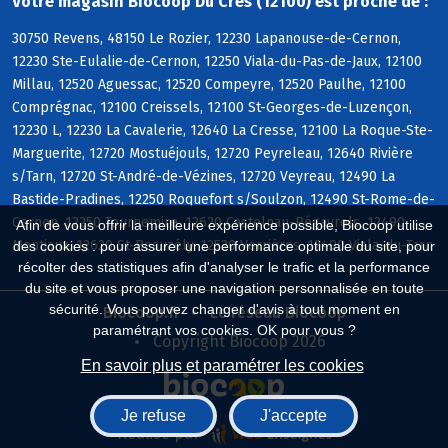
Votre magasin Biocoop Du Cres (12100) est proche de :
30750 Revens, 48150 Le Rozier, 12230 Lapanouse-de-Cernon,
12230 Ste-Eulalie-de-Cernon, 12250 Viala-du-Pas-de-Jaux, 12100
Millau, 12520 Aguessac, 12520 Compeyre, 12520 Paulhe, 12100
Comprégnac, 12100 Creissels, 12100 St-Georges-de-Luzençon,
12230 L, 12230 La Cavalerie, 12640 La Cresse, 12100 La Roque-Ste-
Marguerite, 12720 Mostuéjouls, 12720 Peyreleau, 12640 Rivière
s/Tarn, 12720 St-André-de-Vézines, 12720 Veyreau, 12490 La
Bastide-Pradines, 12250 Roquefort s/Soulzon, 12490 St-Rome-de-
Cernon, 12250 Tournemire, 12620 Castelnau-Pégayrols, 12490
Afin de vous offrir la meilleure expérience possible, Biocoop utilise
Montjaux, 12620 St-Beauzély, 12520 Verrières, 12490 Viala-du-Tarn
des cookies : pour assurer une performance optimale du site, pour
récolter des statistiques afin d'analyser le trafic et la performance
du site et vous proposer une navigation personnalisée en toute
sécurité. Vous pouvez changer d'avis à tout moment en
Biocoop.fr
Le réseau Biocoop
paramétrant vos cookies. OK pour vous ?
Copyright Biocoop 2026
En savoir plus et paramétrer les cookies
Je refuse
J'accepte
Réalisé par