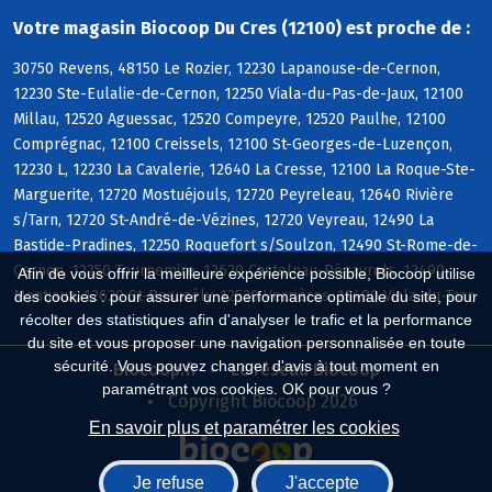
Votre magasin Biocoop Du Cres (12100) est proche de :
30750 Revens, 48150 Le Rozier, 12230 Lapanouse-de-Cernon,
12230 Ste-Eulalie-de-Cernon, 12250 Viala-du-Pas-de-Jaux, 12100
Millau, 12520 Aguessac, 12520 Compeyre, 12520 Paulhe, 12100
Comprégnac, 12100 Creissels, 12100 St-Georges-de-Luzençon,
12230 L, 12230 La Cavalerie, 12640 La Cresse, 12100 La Roque-Ste-
Marguerite, 12720 Mostuéjouls, 12720 Peyreleau, 12640 Rivière
s/Tarn, 12720 St-André-de-Vézines, 12720 Veyreau, 12490 La
Bastide-Pradines, 12250 Roquefort s/Soulzon, 12490 St-Rome-de-
Cernon, 12250 Tournemire, 12620 Castelnau-Pégayrols, 12490
Afin de vous offrir la meilleure expérience possible, Biocoop utilise
Montjaux, 12620 St-Beauzély, 12520 Verrières, 12490 Viala-du-Tarn
des cookies : pour assurer une performance optimale du site, pour
récolter des statistiques afin d'analyser le trafic et la performance
du site et vous proposer une navigation personnalisée en toute
sécurité. Vous pouvez changer d'avis à tout moment en
Biocoop.fr
Le réseau Biocoop
paramétrant vos cookies. OK pour vous ?
Copyright Biocoop 2026
En savoir plus et paramétrer les cookies
Je refuse
J'accepte