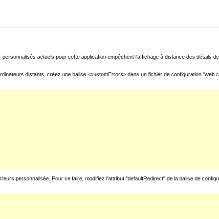
 personnalisés actuels pour cette application empêchent l'affichage à distance des détails de 
rdinateurs distants, créez une balise <customErrors> dans un fichier de configuration "web.con
urs personnalisée. Pour ce faire, modifiez l'attribut "defaultRedirect" de la balise de config