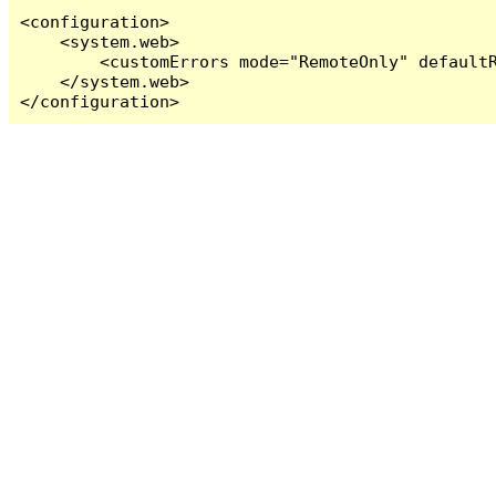
<configuration>

    <system.web>

        <customErrors mode="RemoteOnly" defaultR
    </system.web>

</configuration>