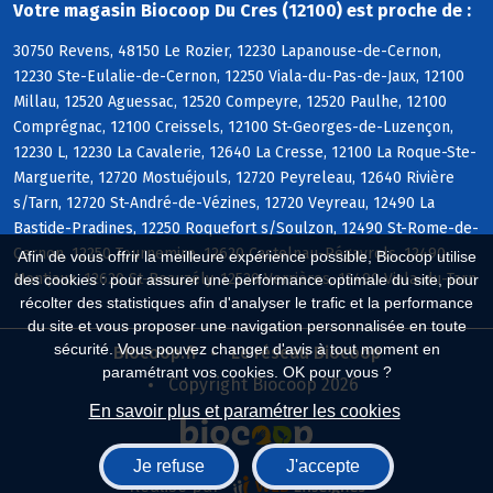
Votre magasin Biocoop Du Cres (12100) est proche de :
30750 Revens, 48150 Le Rozier, 12230 Lapanouse-de-Cernon,
12230 Ste-Eulalie-de-Cernon, 12250 Viala-du-Pas-de-Jaux, 12100
Millau, 12520 Aguessac, 12520 Compeyre, 12520 Paulhe, 12100
Comprégnac, 12100 Creissels, 12100 St-Georges-de-Luzençon,
12230 L, 12230 La Cavalerie, 12640 La Cresse, 12100 La Roque-Ste-
Marguerite, 12720 Mostuéjouls, 12720 Peyreleau, 12640 Rivière
s/Tarn, 12720 St-André-de-Vézines, 12720 Veyreau, 12490 La
Bastide-Pradines, 12250 Roquefort s/Soulzon, 12490 St-Rome-de-
Cernon, 12250 Tournemire, 12620 Castelnau-Pégayrols, 12490
Afin de vous offrir la meilleure expérience possible, Biocoop utilise
Montjaux, 12620 St-Beauzély, 12520 Verrières, 12490 Viala-du-Tarn
des cookies : pour assurer une performance optimale du site, pour
récolter des statistiques afin d'analyser le trafic et la performance
du site et vous proposer une navigation personnalisée en toute
sécurité. Vous pouvez changer d'avis à tout moment en
Biocoop.fr
Le réseau Biocoop
paramétrant vos cookies. OK pour vous ?
Copyright Biocoop 2026
En savoir plus et paramétrer les cookies
Je refuse
J'accepte
Réalisé par