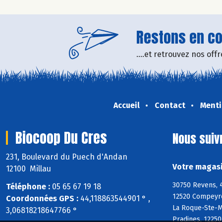
Restons en con
....et retrouvez nos of
Accueil
Contact
Menti
Biocoop Du Cres
Nous suiv
231, Boulevard du Puech d'Andan
Votre magasi
12100 Millau
30750 Revens, 4
Téléphone :
05 65 67 19 18
12520 Compeyre
Coordonnées GPS :
44,118863544901 ° ,
La Roque-Ste-Ma
3,06818218647766 °
Pradines, 1225