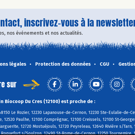
tact, inscrivez-vous à la newsletter
fres, nos événements et nos actualités.
ons légales
Protection des données
CGU
Gestio
re sur
n Biocoop Du Cres (12100) est proche de :
8150 Le Rozier, 12230 Lapanouse-de-Cernon, 12230 Ste-Eulalie-de-Cer
, 12520 Paulhe, 12100 Comprégnac, 12100 Creissels, 12100 St-Georges-
rguerite, 12720 Mostuéjouls, 12720 Peyreleau, 12640 Rivière s/Tarn, 
0 Roquefort s/Soulzon, 12490 St-Rome-de-Cernon, 12250 Tournemire, 1