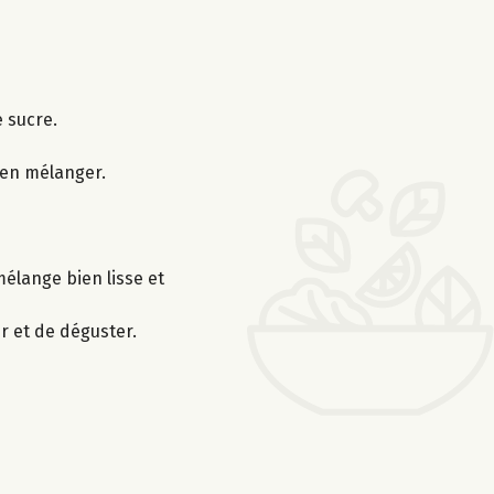
e sucre.
ien mélanger.
élange bien lisse et
r et de déguster.