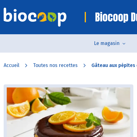
Biocoop D
Le magasin
Accueil
Toutes nos recettes
Gâteau aux pépites 