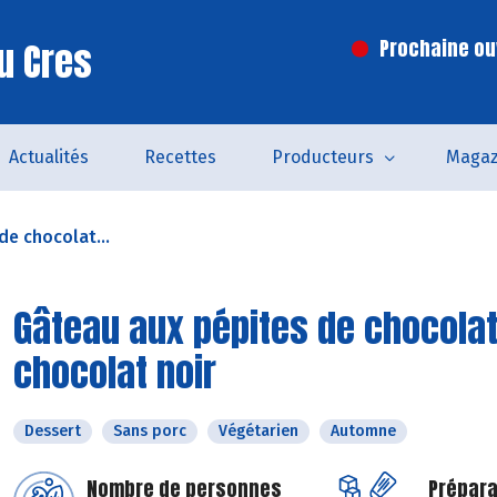
u Cres
Prochaine ouv
Actualités
Recettes
Producteurs
Magaz
de chocolat...
Gâteau aux pépites de chocolat 
chocolat noir
Dessert
Sans porc
Végétarien
Automne
Nombre de personnes
Prépara