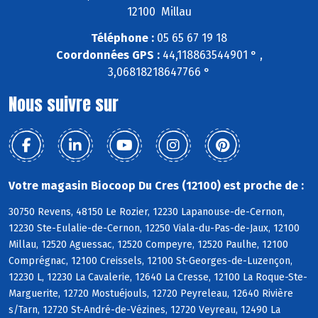
12100 Millau
Téléphone :
05 65 67 19 18
Coordonnées GPS :
44,118863544901 ° ,
3,06818218647766 °
Nous suivre sur
Votre magasin Biocoop Du Cres (12100) est proche de :
30750 Revens, 48150 Le Rozier, 12230 Lapanouse-de-Cernon,
12230 Ste-Eulalie-de-Cernon, 12250 Viala-du-Pas-de-Jaux, 12100
Millau, 12520 Aguessac, 12520 Compeyre, 12520 Paulhe, 12100
Comprégnac, 12100 Creissels, 12100 St-Georges-de-Luzençon,
12230 L, 12230 La Cavalerie, 12640 La Cresse, 12100 La Roque-Ste-
Marguerite, 12720 Mostuéjouls, 12720 Peyreleau, 12640 Rivière
s/Tarn, 12720 St-André-de-Vézines, 12720 Veyreau, 12490 La