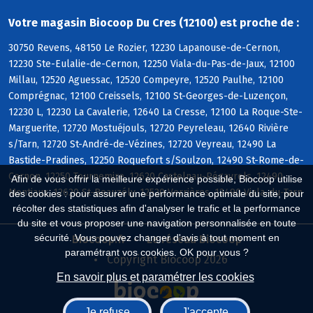
Votre magasin Biocoop Du Cres (12100) est proche de :
30750 Revens, 48150 Le Rozier, 12230 Lapanouse-de-Cernon,
12230 Ste-Eulalie-de-Cernon, 12250 Viala-du-Pas-de-Jaux, 12100
Millau, 12520 Aguessac, 12520 Compeyre, 12520 Paulhe, 12100
Comprégnac, 12100 Creissels, 12100 St-Georges-de-Luzençon,
12230 L, 12230 La Cavalerie, 12640 La Cresse, 12100 La Roque-Ste-
Marguerite, 12720 Mostuéjouls, 12720 Peyreleau, 12640 Rivière
s/Tarn, 12720 St-André-de-Vézines, 12720 Veyreau, 12490 La
Bastide-Pradines, 12250 Roquefort s/Soulzon, 12490 St-Rome-de-
Cernon, 12250 Tournemire, 12620 Castelnau-Pégayrols, 12490
Afin de vous offrir la meilleure expérience possible, Biocoop utilise
Montjaux, 12620 St-Beauzély, 12520 Verrières, 12490 Viala-du-Tarn
des cookies : pour assurer une performance optimale du site, pour
récolter des statistiques afin d'analyser le trafic et la performance
du site et vous proposer une navigation personnalisée en toute
sécurité. Vous pouvez changer d'avis à tout moment en
Biocoop.fr
Le réseau Biocoop
paramétrant vos cookies. OK pour vous ?
Copyright Biocoop 2026
En savoir plus et paramétrer les cookies
Je refuse
J'accepte