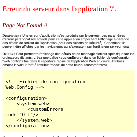
Erreur du serveur dans l'application '/'.
Page Not Found !!
Description :
Une erreur d'application s'est produite sur le serveur. Les paramètres
d'erreur personnalisés actuels pour cette application empêchent l'affichage à distance
des détails de l'erreur de l'application (pour des raisons de sécurité). Cependant, ils
peuvent être affichés par les navigateurs qui s'exécutent sur l'ordinateur serveur local.
Détails =
Pour permettre l'affichage des détails de ce message d'erreur spécifique sur les
ordinateurs distants, créez une balise <customErrors> dans un fichier de configuration
"web.config" situé dans le répertoire racine de l'application Web en cours. Attribuez
ensuite la valeur "off" à l'attribut "mode" de cette balise <customErrors>.
<!-- Fichier de configuration 
Web.Config -->

<configuration>

    <system.web>

        <customErrors 
mode="Off"/>

    </system.web>

</configuration>