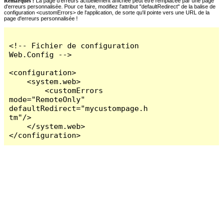
Remarques :
La page d'erreurs actuellement affichée peut être remplacée par une page
d'erreurs personnalisée. Pour ce faire, modifiez l'attribut "defaultRedirect" de la balise de
configuration <customErrors> de l'application, de sorte qu'il pointe vers une URL de la
page d'erreurs personnalisée !
<!-- Fichier de configuration 
Web.Config -->

<configuration>

    <system.web>

        <customErrors 
mode="RemoteOnly" 
defaultRedirect="mycustompage.h
tm"/>

    </system.web>

</configuration>