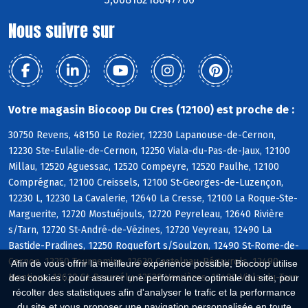
Nous suivre sur
Votre magasin Biocoop Du Cres (12100) est proche de :
30750 Revens, 48150 Le Rozier, 12230 Lapanouse-de-Cernon,
12230 Ste-Eulalie-de-Cernon, 12250 Viala-du-Pas-de-Jaux, 12100
Millau, 12520 Aguessac, 12520 Compeyre, 12520 Paulhe, 12100
Comprégnac, 12100 Creissels, 12100 St-Georges-de-Luzençon,
12230 L, 12230 La Cavalerie, 12640 La Cresse, 12100 La Roque-Ste-
Marguerite, 12720 Mostuéjouls, 12720 Peyreleau, 12640 Rivière
s/Tarn, 12720 St-André-de-Vézines, 12720 Veyreau, 12490 La
Bastide-Pradines, 12250 Roquefort s/Soulzon, 12490 St-Rome-de-
Cernon, 12250 Tournemire, 12620 Castelnau-Pégayrols, 12490
Afin de vous offrir la meilleure expérience possible, Biocoop utilise
Montjaux, 12620 St-Beauzély, 12520 Verrières, 12490 Viala-du-Tarn
des cookies : pour assurer une performance optimale du site, pour
récolter des statistiques afin d'analyser le trafic et la performance
du site et vous proposer une navigation personnalisée en toute