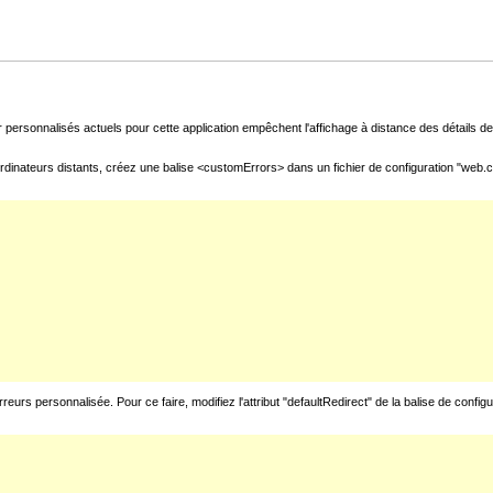
 personnalisés actuels pour cette application empêchent l'affichage à distance des détails de 
rdinateurs distants, créez une balise <customErrors> dans un fichier de configuration "web.con
urs personnalisée. Pour ce faire, modifiez l'attribut "defaultRedirect" de la balise de config