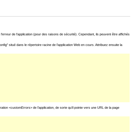
l'erreur de l'application (pour des raisons de sécurité). Cependant, ils peuvent être affichés
fig" situé dans le répertoire racine de l'application Web en cours. Attribuez ensuite la
uration <customErrors> de l'application, de sorte qu'il pointe vers une URL de la page