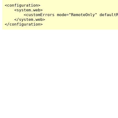
<configuration>

    <system.web>

        <customErrors mode="RemoteOnly" defaultR
    </system.web>

</configuration>