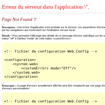
Erreur du serveur dans l'application '/'.
Page Not Found !!
Description :
Une erreur d'application s'est produite sur le serveur. Les paramètres d'erreur
par les navigateurs qui s'exécutent sur l'ordinateur serveur local.
Détails =
Pour permettre l'affichage des détails de ce message d'erreur spécifique sur les o
valeur "off" à l'attribut "mode" de cette balise <customErrors>.
<!-- Fichier de configuration Web.Config -->

<configuration>

    <system.web>

        <customErrors mode="Off"/>

    </system.web>

</configuration>
Remarques :
La page d'erreurs actuellement affichée peut être remplacée par une page d'erre
d'erreurs personnalisée !
<!-- Fichier de configuration Web.Config -->
