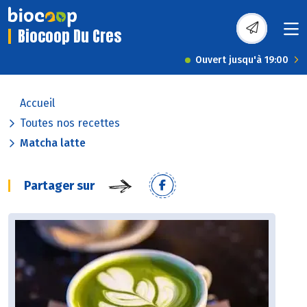
Biocoop Du Cres
Ouvert jusqu'à 19:00
Accueil
Toutes nos recettes
Matcha latte
Partager sur