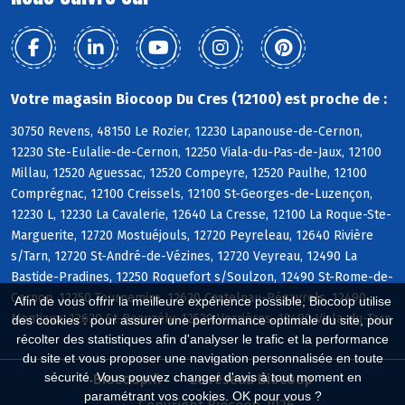
Votre magasin Biocoop Du Cres (12100) est proche de :
30750 Revens, 48150 Le Rozier, 12230 Lapanouse-de-Cernon,
12230 Ste-Eulalie-de-Cernon, 12250 Viala-du-Pas-de-Jaux, 12100
Millau, 12520 Aguessac, 12520 Compeyre, 12520 Paulhe, 12100
Comprégnac, 12100 Creissels, 12100 St-Georges-de-Luzençon,
12230 L, 12230 La Cavalerie, 12640 La Cresse, 12100 La Roque-Ste-
Marguerite, 12720 Mostuéjouls, 12720 Peyreleau, 12640 Rivière
s/Tarn, 12720 St-André-de-Vézines, 12720 Veyreau, 12490 La
Bastide-Pradines, 12250 Roquefort s/Soulzon, 12490 St-Rome-de-
Cernon, 12250 Tournemire, 12620 Castelnau-Pégayrols, 12490
Afin de vous offrir la meilleure expérience possible, Biocoop utilise
Montjaux, 12620 St-Beauzély, 12520 Verrières, 12490 Viala-du-Tarn
des cookies : pour assurer une performance optimale du site, pour
récolter des statistiques afin d'analyser le trafic et la performance
du site et vous proposer une navigation personnalisée en toute
sécurité. Vous pouvez changer d'avis à tout moment en
Biocoop.fr
Le réseau Biocoop
paramétrant vos cookies. OK pour vous ?