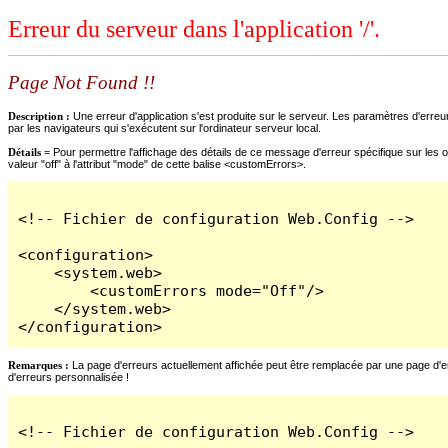
Erreur du serveur dans l'application '/'.
Page Not Found !!
Description :
Une erreur d'application s'est produite sur le serveur. Les paramètres d'erreur
par les navigateurs qui s'exécutent sur l'ordinateur serveur local.
Détails =
Pour permettre l'affichage des détails de ce message d'erreur spécifique sur les o
valeur "off" à l'attribut "mode" de cette balise <customErrors>.
<!-- Fichier de configuration Web.Config -->

<configuration>

    <system.web>

        <customErrors mode="Off"/>

    </system.web>

</configuration>
Remarques :
La page d'erreurs actuellement affichée peut être remplacée par une page d'erre
d'erreurs personnalisée !
<!-- Fichier de configuration Web.Config -->
