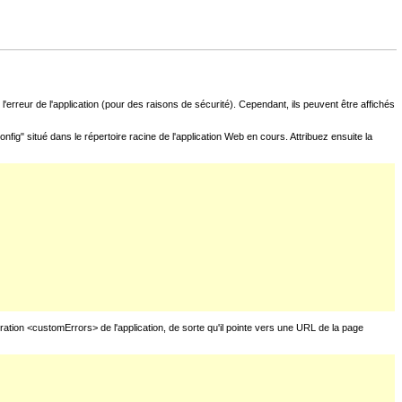
l'erreur de l'application (pour des raisons de sécurité). Cependant, ils peuvent être affichés
fig" situé dans le répertoire racine de l'application Web en cours. Attribuez ensuite la
uration <customErrors> de l'application, de sorte qu'il pointe vers une URL de la page