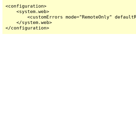
<configuration>

    <system.web>

        <customErrors mode="RemoteOnly" defaultR
    </system.web>

</configuration>