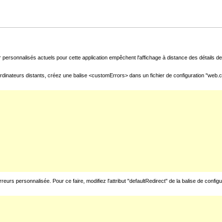
 personnalisés actuels pour cette application empêchent l'affichage à distance des détails de 
rdinateurs distants, créez une balise <customErrors> dans un fichier de configuration "web.con
urs personnalisée. Pour ce faire, modifiez l'attribut "defaultRedirect" de la balise de config