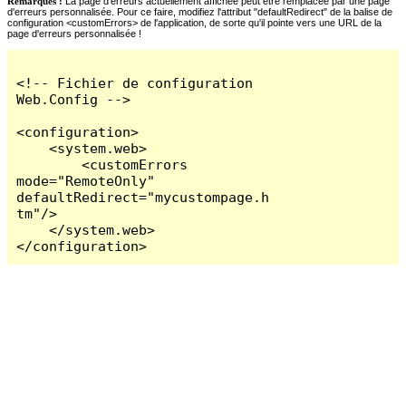
Remarques :
La page d'erreurs actuellement affichée peut être remplacée par une page
d'erreurs personnalisée. Pour ce faire, modifiez l'attribut "defaultRedirect" de la balise de
configuration <customErrors> de l'application, de sorte qu'il pointe vers une URL de la
page d'erreurs personnalisée !
<!-- Fichier de configuration 
Web.Config -->

<configuration>

    <system.web>

        <customErrors 
mode="RemoteOnly" 
defaultRedirect="mycustompage.h
tm"/>

    </system.web>

</configuration>