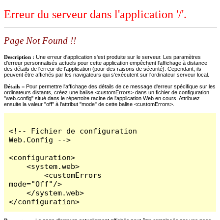
Erreur du serveur dans l'application '/'.
Page Not Found !!
Description :
Une erreur d'application s'est produite sur le serveur. Les paramètres
d'erreur personnalisés actuels pour cette application empêchent l'affichage à distance
des détails de l'erreur de l'application (pour des raisons de sécurité). Cependant, ils
peuvent être affichés par les navigateurs qui s'exécutent sur l'ordinateur serveur local.
Détails =
Pour permettre l'affichage des détails de ce message d'erreur spécifique sur les
ordinateurs distants, créez une balise <customErrors> dans un fichier de configuration
"web.config" situé dans le répertoire racine de l'application Web en cours. Attribuez
ensuite la valeur "off" à l'attribut "mode" de cette balise <customErrors>.
<!-- Fichier de configuration 
Web.Config -->

<configuration>

    <system.web>

        <customErrors 
mode="Off"/>

    </system.web>

</configuration>