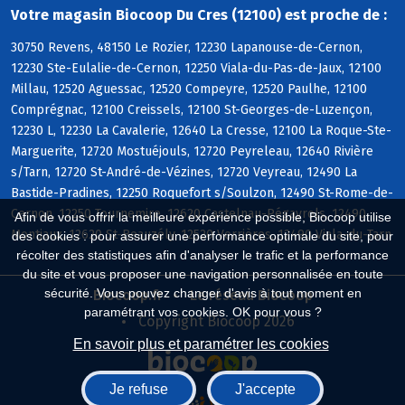
Votre magasin Biocoop Du Cres (12100) est proche de :
30750 Revens, 48150 Le Rozier, 12230 Lapanouse-de-Cernon,
12230 Ste-Eulalie-de-Cernon, 12250 Viala-du-Pas-de-Jaux, 12100
Millau, 12520 Aguessac, 12520 Compeyre, 12520 Paulhe, 12100
Comprégnac, 12100 Creissels, 12100 St-Georges-de-Luzençon,
12230 L, 12230 La Cavalerie, 12640 La Cresse, 12100 La Roque-Ste-
Marguerite, 12720 Mostuéjouls, 12720 Peyreleau, 12640 Rivière
s/Tarn, 12720 St-André-de-Vézines, 12720 Veyreau, 12490 La
Bastide-Pradines, 12250 Roquefort s/Soulzon, 12490 St-Rome-de-
Cernon, 12250 Tournemire, 12620 Castelnau-Pégayrols, 12490
Afin de vous offrir la meilleure expérience possible, Biocoop utilise
Montjaux, 12620 St-Beauzély, 12520 Verrières, 12490 Viala-du-Tarn
des cookies : pour assurer une performance optimale du site, pour
récolter des statistiques afin d'analyser le trafic et la performance
du site et vous proposer une navigation personnalisée en toute
sécurité. Vous pouvez changer d'avis à tout moment en
Biocoop.fr
Le réseau Biocoop
paramétrant vos cookies. OK pour vous ?
Copyright Biocoop 2026
En savoir plus et paramétrer les cookies
Je refuse
J'accepte