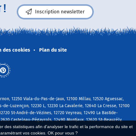
 !
Inscription newsletter
n des cookies
Plan du site
non, 12250 Viala-du-Pas-de-Jaux, 12100 Millau, 12520 Aguessac,
de-Luzençon, 12230 L, 12230 La Cavalerie, 12640 La Cresse, 12100
12720 St-André-de-Vézines, 12720 Veyreau, 12490 La Bastide-
2620 Castelnau-Pégayrols, 12490 Montjaux, 12620 St-Beauzély,
 des statistiques afin d'analyser le trafic et la performance du site et
paramétrant vos cookies. OK pour vous ?