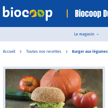
Biocoop D
Le magasin
Accueil
Toutes nos recettes
Burger aux légumes g