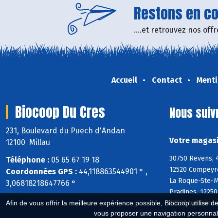
Restons en con
....et retrouvez nos of
Accueil
Contact
Menti
Biocoop Du Cres
Nous suiv
231, Boulevard du Puech d'Andan
Votre magasi
12100 Millau
30750 Revens, 4
Téléphone :
05 65 67 19 18
12520 Compeyre
Coordonnées GPS :
44,118863544901 ° ,
La Roque-Ste-Ma
3,06818218647766 °
Pradines, 1225
12520 Verrières
Afin de vous offrir la meilleure expérience possible, Biocoop utilise d
vous proposer une navigation personnal