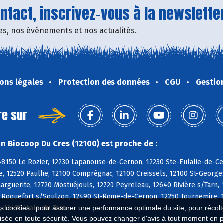
tact, inscrivez-vous à la newsletter
fres, nos événements et nos actualités.
ons légales
Protection des données
CGU
Gestio
re sur
n Biocoop Du Cres (12100) est proche de :
8150 Le Rozier, 12230 Lapanouse-de-Cernon, 12230 Ste-Eulalie-de-Cer
, 12520 Paulhe, 12100 Comprégnac, 12100 Creissels, 12100 St-Georges-
rguerite, 12720 Mostuéjouls, 12720 Peyreleau, 12640 Rivière s/Tarn, 
0 Roquefort s/Soulzon, 12490 St-Rome-de-Cernon, 12250 Tournemire, 1
, 12490 Viala-du-Tarn
es cookies : pour assurer une performance optimale du site, pour récolter
isée en toute sécurité. Vous pouvez changer d'avis à tout moment en 