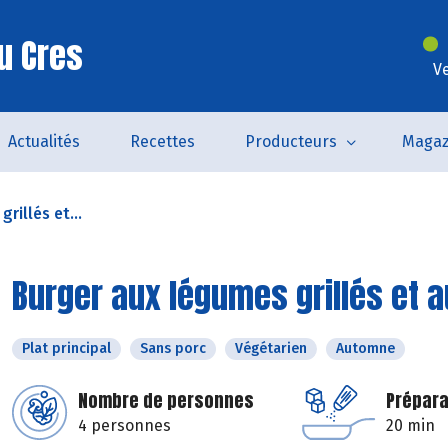
u Cres
V
Actualités
Recettes
Producteurs
Magaz
rillés et...
Burger aux légumes grillés et 
Plat principal
Sans porc
Végétarien
Automne
Nombre de personnes
Prépara
4 personnes
20 min